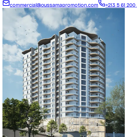
commercial@oussamapromotion.com
+213 5 61 200